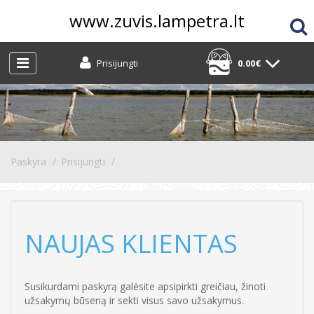
www.zuvis.lampetra.lt
Prisijungti
0.00€
Paskyra
Prisijungti
NAUJAS KLIENTAS
Susikurdami paskyrą galėsite apsipirkti greičiau, žinoti
užsakymų būseną ir sekti visus savo užsakymus.