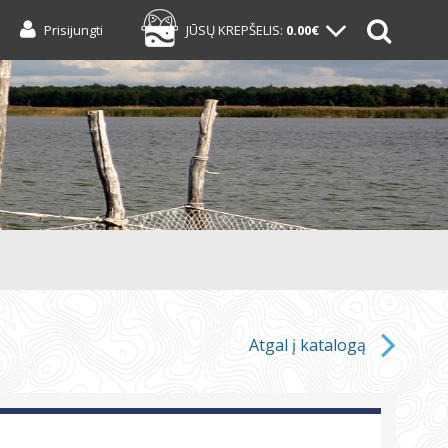
Prisijungti
JŪSŲ KREPŠELIS:
0.00€
Atgal į katalogą