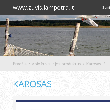
www.zuvis.lampetra.lt
Gamin
Pradžia
Apie žuvis ir jos produktus
Karosas
KAROSAS