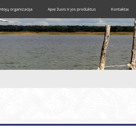
tojų organizacija
Apie žuvis ir jos produktus
Kontaktai