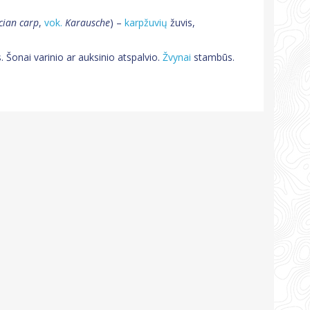
cian carp
,
vok.
Karausche
) –
karpžuvių
žuvis,
 Šonai varinio ar auksinio atspalvio.
Žvynai
stambūs.