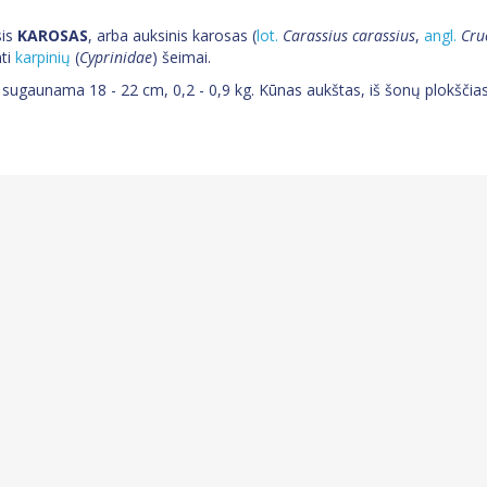
is
KAROSAS
, arba auksinis karosas (
lot.
Carassius carassius
,
angl.
Cru
nti
karpinių
(
Cyprinidae
) šeimai.
 sugaunama 18 - 22 cm, 0,2 - 0,9 kg. Kūnas aukštas, iš šonų plokščias.