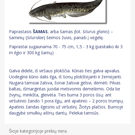
Paprastasis
ŠAMAS
, arba šamas (lot.
Silurus glanis
) –
šaminių (
Siluridae
) šeimos žuvis, panaši į vėgėlę.
Paprastai sugaunama 70 - 75 cm, 1,5 - 3 kg (pasitaiko iki 3
m ilgio ir 300 kg šamų)
Galva didelė, iš viršaus plokščia. Kūnas ties galva apvalus.
Uodeginė kūno dalis ilga, iš šonų plokštėjanti ir žemėjanti.
Nugara tamsiai žalsva, šonai žalsvai gelsvi, dėmėti. Pilvas
baltas, išmargintas juodai melsvomis dėmelėmis. Oda be
žvynų, minkšta, gleivėta. Ties burna 3 poros ūsų: ant
viršutinio žando 1 pora ilgų, ant apatinio – 2 poros trumpų.
Apatinis žandas ilgesnis už viršutinį. Žiotys plačios. Burnoje
daugybė smulkių aštrių dantų. Pelekai tamsūs.
Šioje kategorijoje prekių nėra.