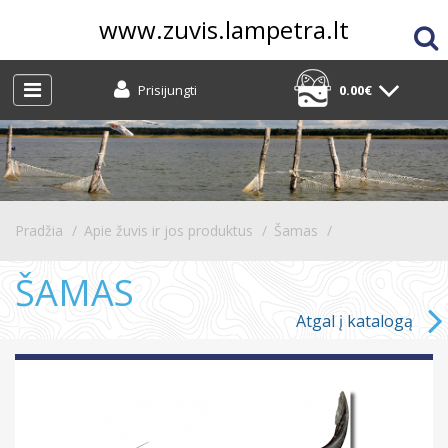
www.zuvis.lampetra.lt
Prisijungti
0.00€
Pradžia
Apie žuvis ir jos produktus
Šamas
ŠAMAS
Atgal į katalogą